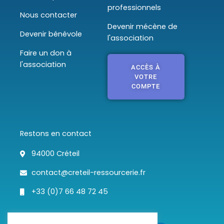
professionnels
Nous contacter
Devenir mécène de
Devenir bénévole
l'association
Faire un don à
l'association
ACCÈS À
VOTRE
COMPTE
Restons en contact
94000 Créteil
contact@creteil-ressourcerie.fr
+33 (0)7 66 48 72 45
F
T
I
L
a
w
n
i