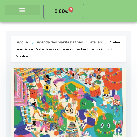
Aller
0
au
Cart
0,00
€
contenu
La boutique
La collecte
Nous contacter
Accueil
Agenda des manifestations
Ateliers
Atelier
animé par Créteil Ressourcerie au festival de la récup à
Montreuil