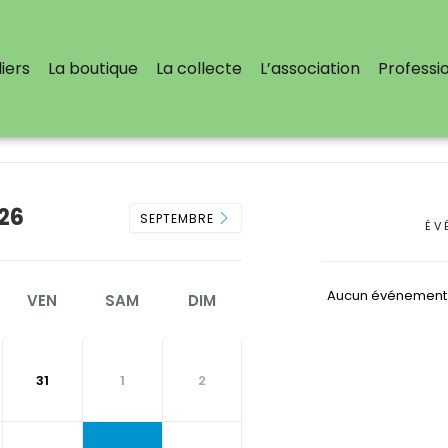
iers
La boutique
La collecte
L’association
Professi
26
SEPTEMBRE
ÉV
Aucun événement
VEN
SAM
DIM
31
1
2