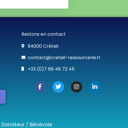
Restons en contact
94000 Créteil
contact@creteil-ressourcerie.fr
+33 (0)7 66 48 72 45
F
T
I
L
a
w
n
i
c
i
s
n
e
t
t
k
b
t
a
e
o
e
g
d
o
r
r
i
k
a
n
/ Donateur / Bénévole
-
m
-