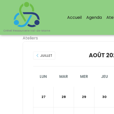
Aller
au
contenu
Accueil
Agenda
Atel
Créteil Ressourcerie Val-de-Marne
Ateliers
AOÛT 20
JUILLET
LUN
MAR
MER
JEU
27
28
29
30