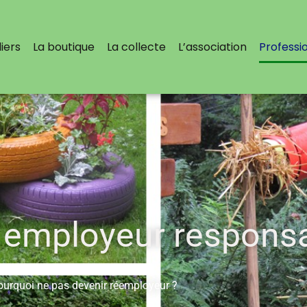
iers
La boutique
La collecte
L’association
Professi
 employeur responsa
ourquoi ne pas devenir réemployeur ?