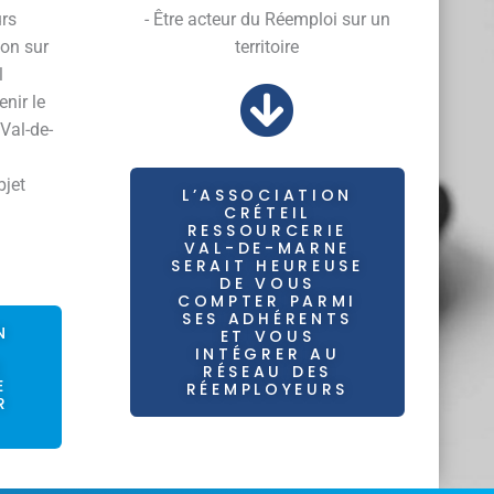
urs
- Être acteur du Réemploi sur un
ion sur
territoire
l
enir le
 Val-de-
bjet
L’ASSOCIATION
CRÉTEIL
RESSOURCERIE
VAL-DE-MARNE
SERAIT HEUREUSE
DE VOUS
COMPTER PARMI
SES ADHÉRENTS
N
ET VOUS
INTÉGRER AU
E
RÉSEAU DES
E
RÉEMPLOYEURS
R