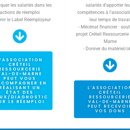
iquer les salariés dans les
salariés d’apporter le
actions de réemploi
compétences à l’associat
enir le Label Réemployeur
leur temps de travai
- Mécénat financier : sout
projet Créteil Ressourcerie
Marne
- Donner du matériel/o
L’ASSOCIATION
CRÉTEIL
RESSOURCERIE
VAL-DE-MARNE
PEUT VOUS
CCOMPAGNER EN
RÉALISANT UN
L’ASSOCIATIO
ÉTAT DES
CRÉTEIL
EUX/DIAGNOSTIC
RESSOURCERI
UR LE RÉEMPLOI
VAL-DE-MARN
PEUT RECEVOI
VOS DONS