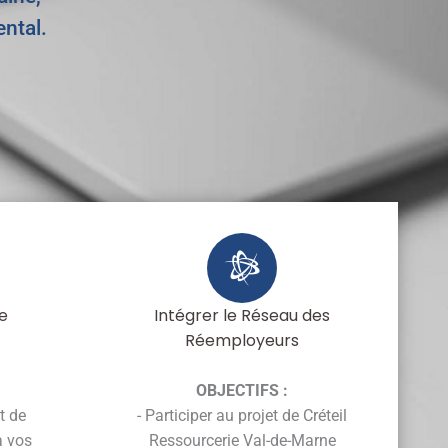
ntal.
e
Intégrer le Réseau des
Réemployeurs
OBJECTIFS :
t de
- Participer au projet de Créteil
à vos
Ressourcerie Val-de-Marne