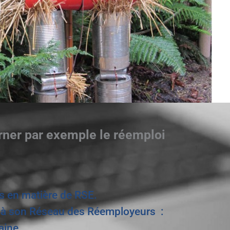
erner par exemple le réemploi
ns en matière de RSE.
r à son Réseau des Réemployeurs :
aine,