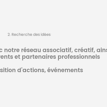
3. Organisation d'événements
Journées du réemploi
Ateliers du réemploi
ournée collecte d'objets
.../...