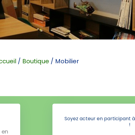
ccueil
/
Boutique
/ Mobilier
Soyez acteur en participant à
!
 en