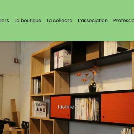
iers
La boutique
La collecte
L’association
Professi
Mobilier