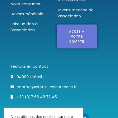
Nous contacter
Devenir mécène de
Devenir bénévole
l'association
Faire un don à
l'association
ACCÈS À
VOTRE
COMPTE
Restons en contact
94000 Créteil
contact@creteil-ressourcerie.fr
+33 (0)7 66 48 72 45
F
T
I
L
a
w
n
i
Nous utilisons des cookies sur notre