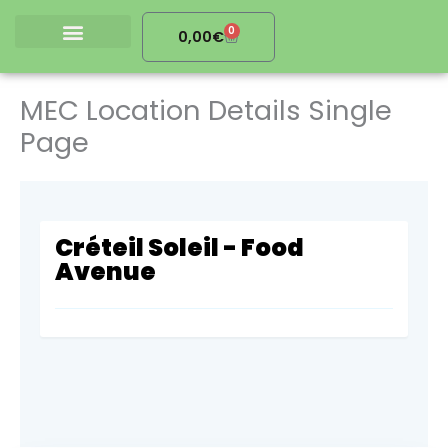
Aller
0
au
Cart
0,00
€
contenu
La boutique
La collecte
Nous contacter
MEC Location Details Single
Page
Créteil Soleil - Food
Avenue